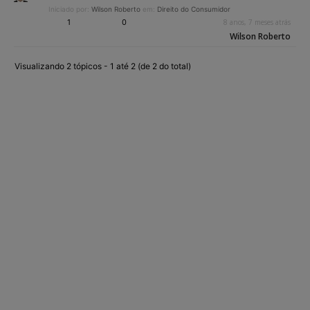
Iniciado por:
Wilson Roberto
em:
Direito do Consumidor
1
0
8 anos, 7 meses atrás
Wilson Roberto
Visualizando 2 tópicos - 1 até 2 (de 2 do total)