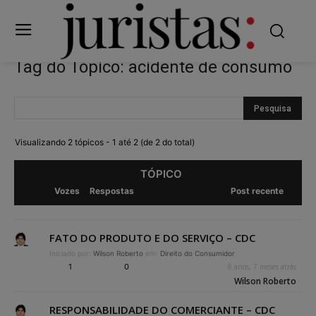
Tag do Tópico: acidente de consumo
Visualizando 2 tópicos - 1 até 2 (de 2 do total)
TÓPICO
Vozes
Respostas
Post recente
FATO DO PRODUTO E DO SERVIÇO – CDC
Iniciado por:
Wilson Roberto
em:
Direito do Consumidor
1
0
8 anos, 7 meses atrás
Wilson Roberto
RESPONSABILIDADE DO COMERCIANTE – CDC