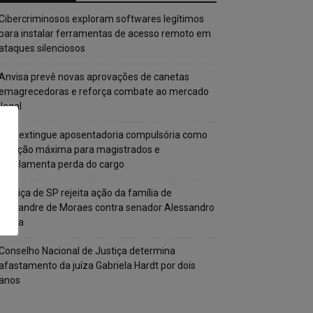
Cibercriminosos exploram softwares legítimos
para instalar ferramentas de acesso remoto em
ataques silenciosos
Anvisa prevê novas aprovações de canetas
emagrecedoras e reforça combate ao mercado
ilegal
CNJ extingue aposentadoria compulsória como
punição máxima para magistrados e
regulamenta perda do cargo
Justiça de SP rejeita ação da família de
Alexandre de Moraes contra senador Alessandro
Vieira
Conselho Nacional de Justiça determina
afastamento da juíza Gabriela Hardt por dois
anos