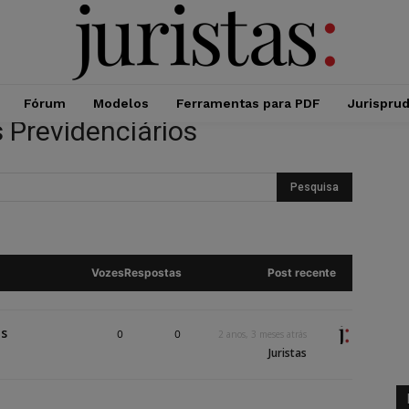
Fórum
Modelos
Ferramentas para PDF
Jurispru
 Previdenciários
Vozes
Respostas
Post recente
os
0
0
2 anos, 3 meses atrás
Juristas