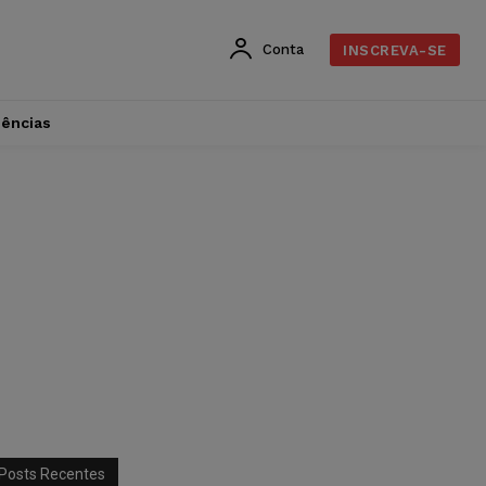
Conta
INSCREVA-SE
dências
Posts Recentes