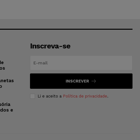
Inscreva-se
de
os
anetas
INSCREVER
o
Li e aceito a
Política de privacidade
.
sória
dos e