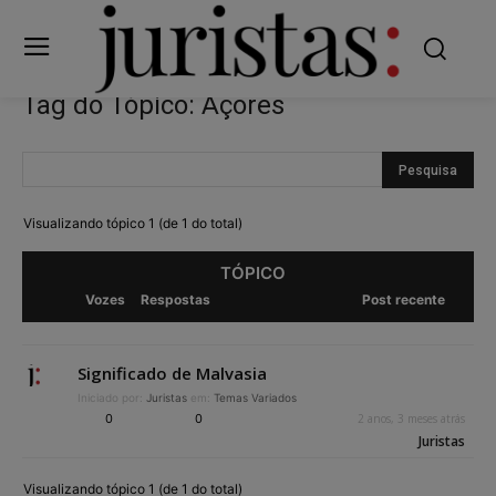
Tag do Tópico: Açores
Visualizando tópico 1 (de 1 do total)
TÓPICO
Vozes
Respostas
Post recente
Significado de Malvasia
Iniciado por:
Juristas
em:
Temas Variados
0
0
2 anos, 3 meses atrás
Juristas
Visualizando tópico 1 (de 1 do total)