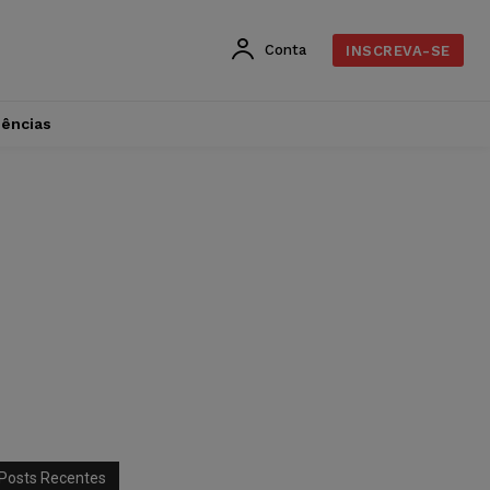
Conta
INSCREVA-SE
dências
Posts Recentes