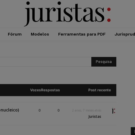
Fórum
Modelos
Ferramentas para PDF
Jurispru
Vozes
Respostas
Post recente
nucleico)
0
0
2 anos, 7 meses atrás
Juristas