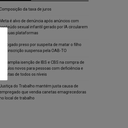
Composição da taxa de juros
Meta é alvo de denúncia após anúncios com
conteúdo sexual infantil gerado por IA circularem
em suas plataformas
Advogado preso por suspeita de matar o filho
tem inscrição suspensa pela OAB-TO
STF amplia isenção de IBS e CBS na compra de
veículos novos para pessoas com deficiência e
autistas de todos os níveis
Justiça do Trabalho mantém justa causa de
empregado que vendia canetas emagrecedoras
no local de trabalho