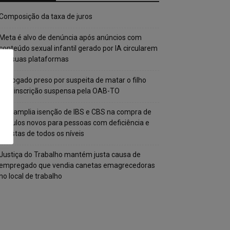
Composição da taxa de juros
Meta é alvo de denúncia após anúncios com
conteúdo sexual infantil gerado por IA circularem
em suas plataformas
Advogado preso por suspeita de matar o filho
tem inscrição suspensa pela OAB-TO
STF amplia isenção de IBS e CBS na compra de
veículos novos para pessoas com deficiência e
autistas de todos os níveis
Justiça do Trabalho mantém justa causa de
empregado que vendia canetas emagrecedoras
no local de trabalho