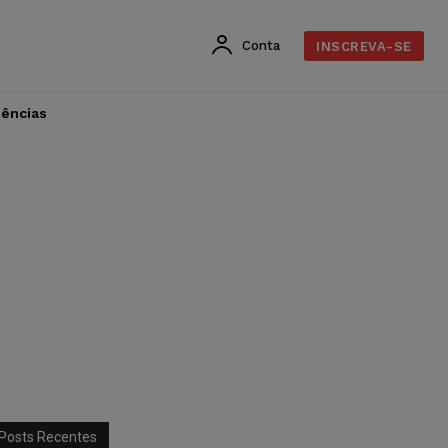
Conta
INSCREVA-SE
dências
Posts Recentes