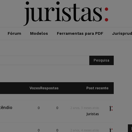
Fórum
Modelos
Ferramentas para PDF
Jurispru
Vozes
Respostas
Post recente
cêndio
0
0
2 anos, 3 meses atrás
Juristas
0
0
2 anos, 4 meses atrás