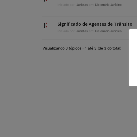
Iniciado por:
Juristas
em:
Dicionário Jurídico
Significado de Agentes de Trânsito
Iniciado por:
Juristas
em:
Dicionário Jurídico
Visualizando 3 tópicos - 1 até 3 (de 3 do total)