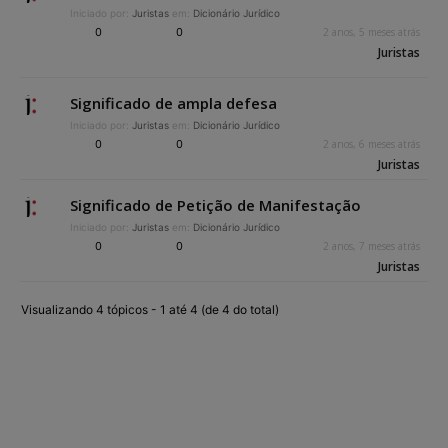
Iniciado por:
Juristas
em:
Dicionário Jurídico
0
0
2 anos, 5 meses atrás
Juristas
Significado de ampla defesa
Iniciado por:
Juristas
em:
Dicionário Jurídico
0
0
2 anos, 6 meses atrás
Juristas
Significado de Petição de Manifestação
Iniciado por:
Juristas
em:
Dicionário Jurídico
0
0
2 anos, 7 meses atrás
Juristas
Visualizando 4 tópicos - 1 até 4 (de 4 do total)