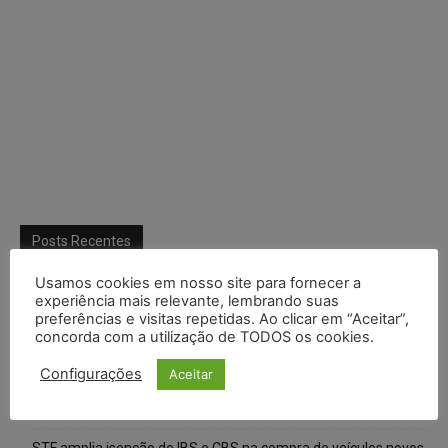
Posts Recentes
Usamos cookies em nosso site para fornecer a
Composição da taxa de juros
experiência mais relevante, lembrando suas
preferências e visitas repetidas. Ao clicar em “Aceitar”,
Meta é alvo de denúncia após anúncios com conteúdo sexual
concorda com a utilização de TODOS os cookies.
infantil gerado por IA circularem em suas plataformas
Configurações
Aceitar
Advogado preso por suspeita de matar o filho tem inscrição
suspensa pela OAB-TO
STF amplia isenção de IBS e CBS na compra de veículos novos