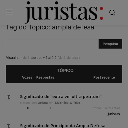
Tag do Tópico: ampla defesa
Visualizando 4 tópicos - 1 até 4 (de 4 do total)
TÓPICO
Vozes
Respostas
Post recente
Significado de “extra vel ultra petitum”
Iniciado por:
Juristas
em:
Dicionário Jurídico
0
0
2 anos, 3 meses atrás
Juristas
Significado de Princípio da Ampla Defesa