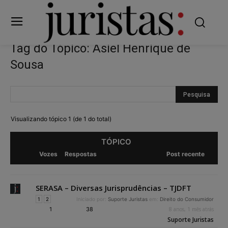
Tag do Tópico: Asiel Henrique de
Sousa
Visualizando tópico 1 (de 1 do total)
TÓPICO
Vozes
Respostas
Post recente
SERASA – Diversas Jurisprudências – TJDFT
1
2
Iniciado por:
Suporte Juristas
em:
Direito do Consumidor
1
38
8 anos, 1 mês atrás
Suporte Juristas