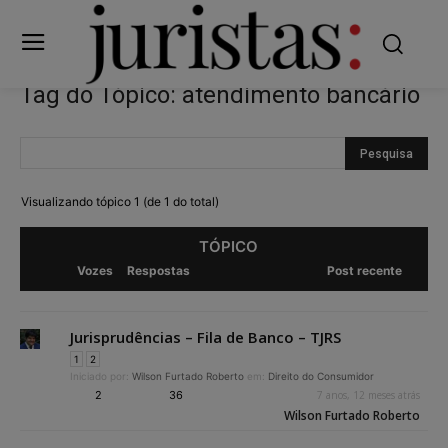
Tag do Tópico: atendimento bancário
Visualizando tópico 1 (de 1 do total)
TÓPICO
Vozes
Respostas
Post recente
Jurisprudências – Fila de Banco – TJRS
1
2
Iniciado por:
Wilson Furtado Roberto
em:
Direito do Consumidor
2
36
7 anos, 12 meses atrás
Wilson Furtado Roberto