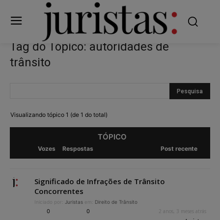
Tag do Tópico: autoridades de
trânsito
Visualizando tópico 1 (de 1 do total)
TÓPICO
Vozes
Respostas
Post recente
Significado de Infrações de Trânsito
Concorrentes
Iniciado por:
Juristas
em:
Direito de Trânsito
0
0
2 anos, 3 meses atrás