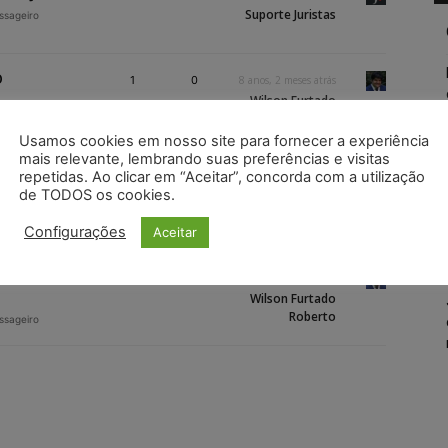
Suporte Juristas
assageiro
O
1
0
8 anos, 2 meses atrás
Wilson Furtado
Roberto
assageiro
Usamos cookies em nosso site para fornecer a experiência
mais relevante, lembrando suas preferências e visitas
1
27
8 anos, 2 meses atrás
repetidas. Ao clicar em “Aceitar”, concorda com a utilização
de TODOS os cookies.
Wilson Furtado
assageiro
Roberto
Configurações
Aceitar
 prancha
1
0
8 anos, 2 meses atrás
Wilson Furtado
Roberto
assageiro