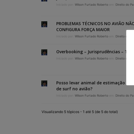
Iniciado por:
Wilson Furtado Roberto
em:
Direito do P
PROBLEMAS TÉCNICOS NO AVIÃO NÃ
CONFIGURA FORÇA MAIOR
Iniciado por:
Wilson Furtado Roberto
em:
Direito do P
Overbooking – Jurisprudências – TJSP
Iniciado por:
Wilson Furtado Roberto
em:
Direito do P
Posso levar animal de estimação ou
de surf no avião?
Iniciado por:
Wilson Furtado Roberto
em:
Direito do P
Visualizando 5 tópicos - 1 até 5 (de 5 do total)