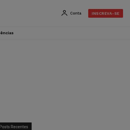
Conta
INSCREVA-SE
dências
Posts Recentes