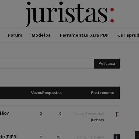
Fórum
Modelos
Ferramentas para PDF
Jurispru
Vozes
Respostas
Post recente
vião?
0
0
2 anos, 3 meses atrás
Juristas
 do TJPB
2
26
8 anos, 1 mês atrás