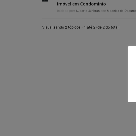
Imóvel em Condomínio
Iniciado por:
Suporte Juristas
em:
Modelos de Docum
Visualizando 2 tópicos - 1 até 2 (de 2 do total)