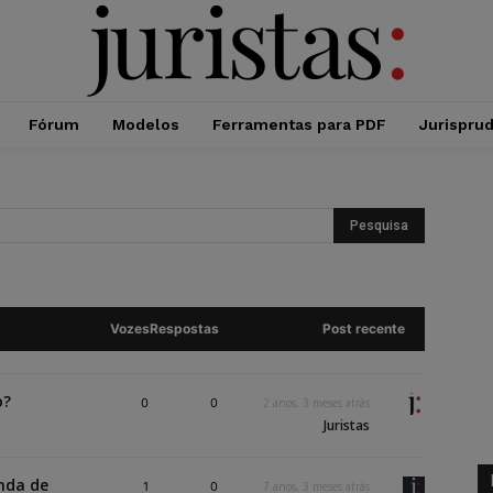
Fórum
Modelos
Ferramentas para PDF
Jurispru
Vozes
Respostas
Post recente
o?
0
0
2 anos, 3 meses atrás
Juristas
nda de
1
0
7 anos, 3 meses atrás