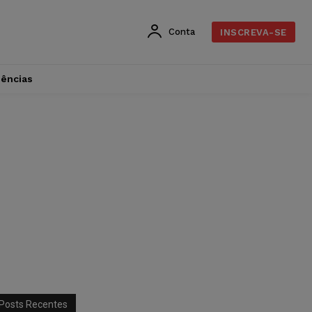
Conta
INSCREVA-SE
dências
Posts Recentes