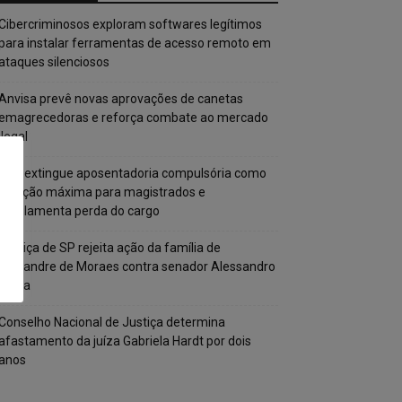
Cibercriminosos exploram softwares legítimos
para instalar ferramentas de acesso remoto em
ataques silenciosos
Anvisa prevê novas aprovações de canetas
emagrecedoras e reforça combate ao mercado
ilegal
CNJ extingue aposentadoria compulsória como
punição máxima para magistrados e
regulamenta perda do cargo
Justiça de SP rejeita ação da família de
Alexandre de Moraes contra senador Alessandro
Vieira
Conselho Nacional de Justiça determina
afastamento da juíza Gabriela Hardt por dois
anos