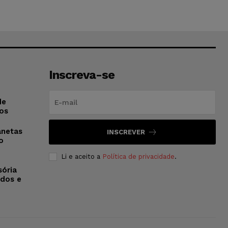
Inscreva-se
de
os
anetas
INSCREVER
o
Li e aceito a
Política de privacidade
.
sória
dos e