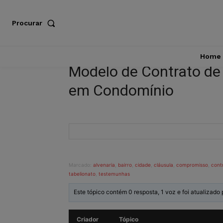
Procurar
Home
Modelo de Contrato de
em Condomínio
Marcado:
alvenaria
,
bairro
,
cidade
,
cláusula
,
compromisso
,
cont
tabelionato
,
testemunhas
Este tópico contém 0 resposta, 1 voz e foi atualizado
Criador
Tópico