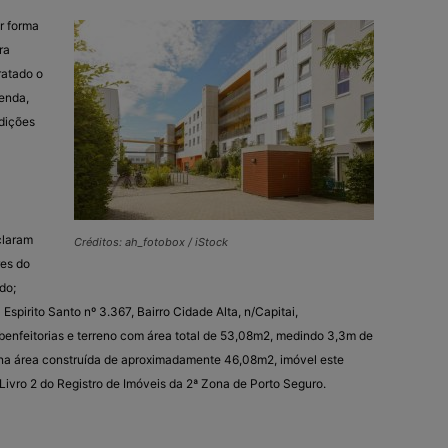
r forma
ra
ratado o
enda,
dições
laram
Créditos: ah_fotobox / iStock
res do
do;
Espirito Santo nº 3.367, Bairro Cidade Alta, n/Capitai,
nfeitorias e terreno com área total de 53,08m2, medindo 3,3m de
rna área construída de aproximadamente 46,08m2, imóvel este
 Livro 2 do Registro de Imóveis da 2ª Zona de Porto Seguro.