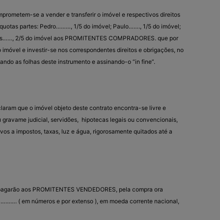
tem-se a vender e transferir o imóvel e respectivos direitos
 quotas partes: Pedro………, 1/5 do imóvel; Paulo……., 1/5 do imóvel;
rlos……, 2/5 do imóvel aos PROMITENTES COMPRADORES. que por
móvel e investir-se nos correspondentes direitos e obrigações, no
do as folhas deste instrumento e assinando-o “in fine”.
 que o imóvel objeto deste contrato encontra-se livre e
gravame judicial, servidões, hipotecas legais ou convencionais,
os a impostos, taxas, luz e água, rigorosamente quitados até a
arão aos PROMITENTES VENDEDORES, pela compra ora
…………. ( em números e por extenso ), em moeda corrente nacional,