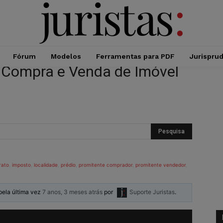
Fórum
Modelos
Ferramentas para PDF
Jurispru
 Compra e Venda de Imóvel
rato
,
imposto
,
localidade
,
prédio
,
promitente comprador
,
promitente vendedor
,
 pela última vez
7 anos, 3 meses atrás
por
Suporte Juristas
.