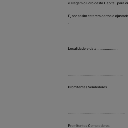
e elegem o Foro desta Capital, para d
E, por assim estarem certos e ajusta
.
Localidade e data…………………..
………………………………………………….
Promitentes Vendedores
……………………………………………………
Promitentes Compradores