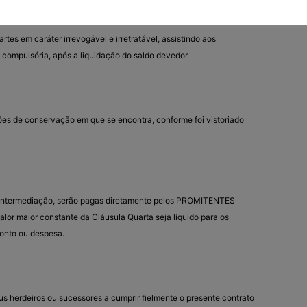
rtes em caráter irrevogável e irretratável, assistindo aos
 compulsória, após a liquidação do saldo devedor.
ões de conservação em que se encontra, conforme foi vistoriado
e intermediação, serão pagas diretamente pelos PROMITENTES
or maior constante da Cláusula Quarta seja líquido para os
onto ou despesa.
us herdeiros ou sucessores a cumprir fielmente o presente contrato