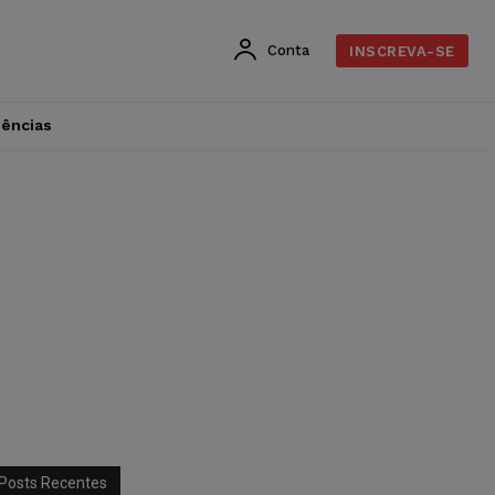
Conta
INSCREVA-SE
dências
Posts Recentes