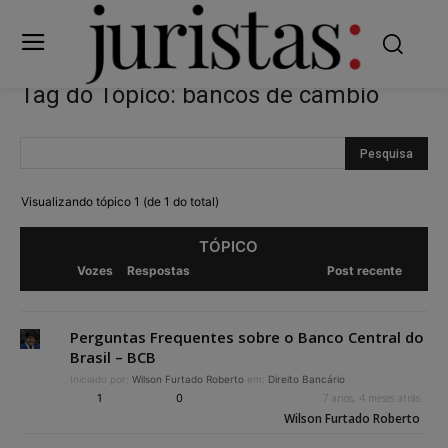
Tag do Tópico: bancos de câmbio
Visualizando tópico 1 (de 1 do total)
TÓPICO
Vozes
Respostas
Post recente
Perguntas Frequentes sobre o Banco Central do
Brasil – BCB
Iniciado por:
Wilson Furtado Roberto
em:
Direito Bancário
1
0
7 anos, 4 meses atrás
Wilson Furtado Roberto