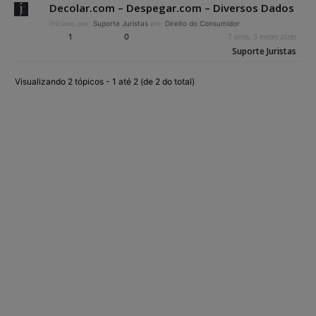
Decolar.com – Despegar.com – Diversos Dados
Iniciado por:
Suporte Juristas
em:
Direito do Consumidor
1
0
7 anos, 3 meses atrás
Suporte Juristas
Visualizando 2 tópicos - 1 até 2 (de 2 do total)