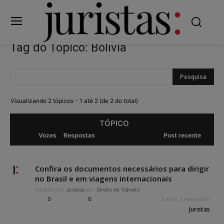
Tag do Tópico: Bolívia
Visualizando 2 tópicos - 1 até 2 (de 2 do total)
TÓPICO
Vozes
Respostas
Post recente
Confira os documentos necessários para dirigir
no Brasil e em viagens internacionais
Iniciado por:
Juristas
em:
Direito de Trânsito
0
0
2 anos, 3 meses atrás
Juristas