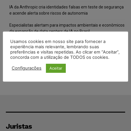
IA da Anthropic cria identidades falsas em teste de segurança
e acende alerta sobre riscos de autonomia
Especialistas alertam para impactos ambientais e econômicos
da expansão de data centers de IA no Brasil
Usamos cookies em nosso site para fornecer a
TSE reforça que sistemas das urnas eletrônicas tornam-se
experiência mais relevante, lembrando suas
invioláveis após assinatura digital e lacração
preferências e visitas repetidas. Ao clicar em “Aceitar”,
concorda com a utilização de TODOS os cookies.
STF inicia julgamento sobre constitucionalidade da proibição
dos jogos de azar no Brasil
Configurações
Aceitar
Juristas