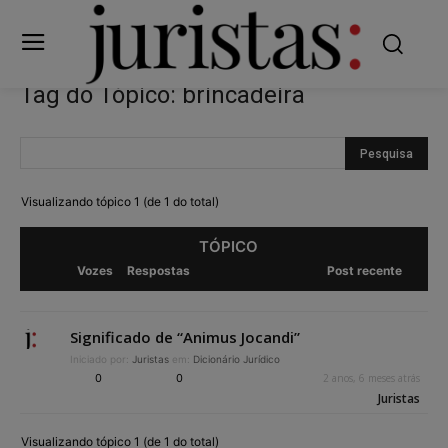
Tag do Tópico: brincadeira
Visualizando tópico 1 (de 1 do total)
TÓPICO
Vozes
Respostas
Post recente
Significado de “Animus Jocandi”
Iniciado por:
Juristas
em:
Dicionário Jurídico
0
0
2 anos, 6 meses atrás
Juristas
Visualizando tópico 1 (de 1 do total)