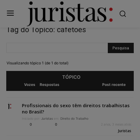
Tag do Tópico: cafetões
Visualizando tópico 1 (de 1 do total)
TÓPICO
Vozes
Respostas
Post recente
Profissionais do sexo têm direitos trabalhistas
no Brasil?
Iniciado por:
Juristas
em:
Direito do Trabalho
0
0
2 anos, 3 meses atrás
Juristas