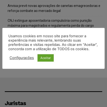
Anvisa prevê novas aprovações de canetas emagrecedoras e
reforça combate ao mercado ilegal
CNJ extingue aposentadoria compulsória como punição
máxima para magistrados e regulamenta perda do cargo
Justiça de SP rejeita ação da família de Alexandre de Moraes
Usamos cookies em nosso site para fornecer a
experiência mais relevante, lembrando suas
contra senador Alessandro Vieira
preferências e visitas repetidas. Ao clicar em “Aceitar”,
concorda com a utilização de TODOS os cookies.
Conselho Nacional de Justiça determina afastamento da juíza
Gabriela Hardt por dois anos
Configurações
Aceitar
Juristas