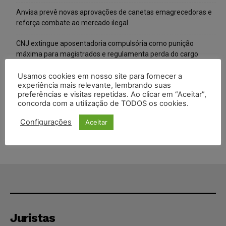
Anvisa prevê novas aprovações de canetas emagrecedoras e
reforça combate ao mercado ilegal
CNJ extingue aposentadoria compulsória como punição
máxima para magistrados e regulamenta perda do cargo
Justiça de SP rejeita ação da família de Alexandre de Moraes
Usamos cookies em nosso site para fornecer a
experiência mais relevante, lembrando suas
contra senador Alessandro Vieira
preferências e visitas repetidas. Ao clicar em “Aceitar”,
concorda com a utilização de TODOS os cookies.
Conselho Nacional de Justiça determina afastamento da juíza
Gabriela Hardt por dois anos
Configurações
Aceitar
Juristas