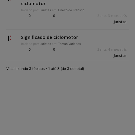
ciclomotor
Iniciado por:
Juristas
em:
Direito de Trânsito
0
0
2 anos, 3 meses atrás
Juristas
Significado de Ciclomotor
Iniciado por:
Juristas
em:
Temas Variados
0
0
2 anos, 4 meses atrás
Juristas
Visualizando 3 tópicos - 1 até 3 (de 3 do total)