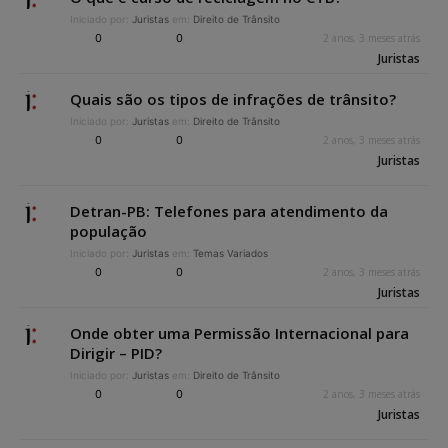
Iniciado por:
Juristas
em:
Direito de Trânsito
0
0
2 anos, 3 meses atrás
Juristas
Quais são os tipos de infrações de trânsito?
Iniciado por:
Juristas
em:
Direito de Trânsito
0
0
2 anos, 3 meses atrás
Juristas
Detran-PB: Telefones para atendimento da
população
Iniciado por:
Juristas
em:
Temas Variados
0
0
2 anos, 3 meses atrás
Juristas
Onde obter uma Permissão Internacional para
Dirigir – PID?
Iniciado por:
Juristas
em:
Direito de Trânsito
0
0
2 anos, 3 meses atrás
Juristas