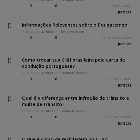
0
0
2 anos, 3 meses atrás
Juristas
Informações Relevantes sobre o Poupatempo
Iniciado por:
Juristas
em:
Temas Variados
0
0
2 anos, 3 meses atrás
Juristas
Como trocar sua CNH brasileira pela carta de
condução portuguesa?
Iniciado por:
Juristas
em:
Direito de Trânsito
0
0
2 anos, 3 meses atrás
Juristas
Qual é a diferença entre infração de trânsito e
multa de trânsito?
Iniciado por:
Juristas
em:
Direito de Trânsito
0
0
2 anos, 3 meses atrás
Juristas
O que é curso de reciclagem no CTB?