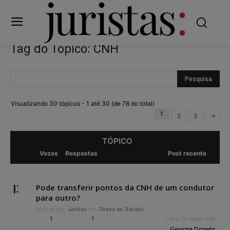
Tag do Tópico: CNH
Visualizando 30 tópicos - 1 até 30 (de 78 do total)
1
2
3
→
TÓPICO
Vozes
Respostas
Post recente
Pode transferir pontos da CNH de um condutor
para outro?
Iniciado por:
Juristas
em:
Direito de Trânsito
1
1
1 ano, 10 meses atrás
George Donets