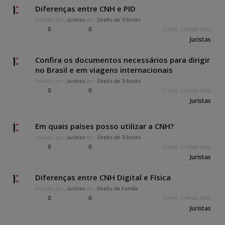
Diferenças entre CNH e PID
Iniciado por:
Juristas
em:
Direito de Trânsito
0
0
2 anos, 3 meses atrás
Juristas
Confira os documentos necessários para dirigir
no Brasil e em viagens internacionais
Iniciado por:
Juristas
em:
Direito de Trânsito
0
0
2 anos, 3 meses atrás
Juristas
Em quais países posso utilizar a CNH?
Iniciado por:
Juristas
em:
Direito de Trânsito
0
0
2 anos, 3 meses atrás
Juristas
Diferenças entre CNH Digital e Física
Iniciado por:
Juristas
em:
Direito de Família
0
0
2 anos, 3 meses atrás
Juristas