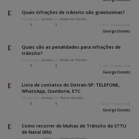
Quais infrações de trânsito são gravíssimas?
Iniciado por:
Juristas
em:
Direito de Trânsito
1
1
1 ano, 10 meses atrás
George Donets
Quais são as penalidades para infrações de
trânsito?
Iniciado por:
Juristas
em:
Direito de Trânsito
1
1
1 ano, 10 meses atrás
George Donets
Lista de contatos do Detran-SP: TELEFONE,
WhatsApp, Ouvidoria, ETC
Iniciado por:
Juristas
em:
Temas Variados
1
1
1 ano, 11 meses atrás
George Donets
Como recorrer de Multas de Trânsito da STTU
de Natal (RN)
Iniciado por:
Juristas
em:
Direito de Trânsito