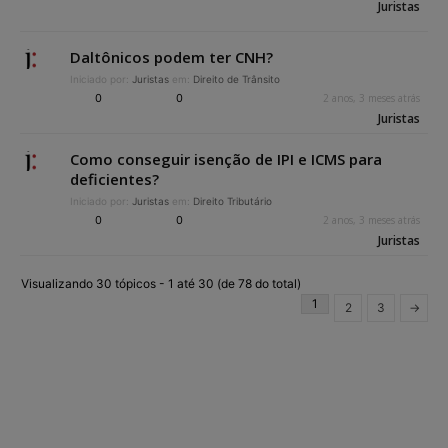
Juristas
Daltônicos podem ter CNH?
Iniciado por:
Juristas
em:
Direito de Trânsito
0
0
2 anos, 3 meses atrás
Juristas
Como conseguir isenção de IPI e ICMS para
deficientes?
Iniciado por:
Juristas
em:
Direito Tributário
0
0
2 anos, 3 meses atrás
Juristas
Visualizando 30 tópicos - 1 até 30 (de 78 do total)
1
2
3
→