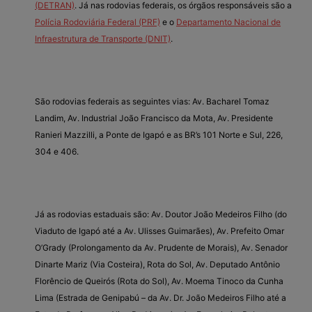
(DETRAN)
. Já nas rodovias federais, os órgãos responsáveis são a
Polícia Rodoviária Federal (PRF)
e o
Departamento Nacional de
Infraestrutura de Transporte (DNIT)
.
São rodovias federais as seguintes vias: Av. Bacharel Tomaz
Landim, Av. Industrial João Francisco da Mota, Av. Presidente
Ranieri Mazzilli, a Ponte de Igapó e as BR’s 101 Norte e Sul, 226,
304 e 406.
Já as rodovias estaduais são: Av. Doutor João Medeiros Filho (do
Viaduto de Igapó até a Av. Ulisses Guimarães), Av. Prefeito Omar
O’Grady (Prolongamento da Av. Prudente de Morais), Av. Senador
Dinarte Mariz (Via Costeira), Rota do Sol, Av. Deputado Antônio
Florêncio de Queirós (Rota do Sol), Av. Moema Tinoco da Cunha
Lima (Estrada de Genipabú – da Av. Dr. João Medeiros Filho até a