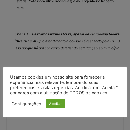
Estrada Professora Alice Rodrigues) e Av. Engenheiro Roberto
Freire.
Obs.: a Av. Felizardo Firmino Moura, apesar de ser rodovia federal
(BR’s 101 e 406), o atendimento a colisões é realizado pela STTU.
Isso porque há um convênio delegando esta função ao município.
O telefone da PRF para colisões é o 191, já o do CPRE é o 190.
Usamos cookies em nosso site para fornecer a
experiência mais relevante, lembrando suas
preferências e visitas repetidas. Ao clicar em “Aceitar”,
concorda com a utilização de TODOS os cookies.
Você deve fazer login para responder a este tópico.
Configurações
Aceitar
Nome de usuário: