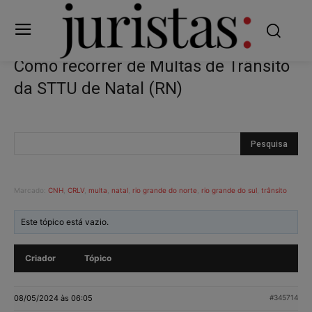
Como recorrer de Multas de Trânsito
da STTU de Natal (RN)
Marcado:
CNH
,
CRLV
,
multa
,
natal
,
rio grande do norte
,
rio grande do sul
,
trânsito
Este tópico está vazio.
Criador
Tópico
08/05/2024 às 06:05
#345714