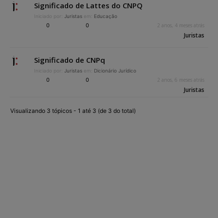
Significado de Lattes do CNPQ
Iniciado por:
Juristas
em:
Educação
0
0
2 anos, 4 meses atrás
Juristas
Significado de CNPq
Iniciado por:
Juristas
em:
Dicionário Jurídico
0
0
2 anos, 6 meses atrás
Juristas
Visualizando 3 tópicos - 1 até 3 (de 3 do total)