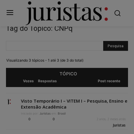
Tag do Tópico: CNPq
Visualizando 3 tópicos - 1 até 3 (de 3 do total)
TÓPICO
Vozes
Respostas
Post recente
Visto Temporário I – VITEM I – Pesquisa, Ensino e
Extensão Acadêmica
Iniciado por:
Juristas
em:
Brasil
0
0
2 anos, 2 meses atrás
Juristas