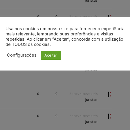
Juristas
0
0
2 anos, 4 meses atrás
Juristas
Usamos cookies em nosso site para fornecer a experiência
mais relevante, lembrando suas preferências e visitas
repetidas. Ao clicar em “Aceitar”, concorda com a utilização
0
0
2 anos, 4 meses atrás
de TODOS os cookies.
Juristas
Configurações
Aceitar
rsa e
0
0
2 anos, 4 meses atrás
Juristas
l
0
0
2 anos, 4 meses atrás
Juristas
0
0
2 anos, 4 meses atrás
Juristas