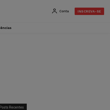
Conta
INSCREVA-SE
dências
Posts Recentes