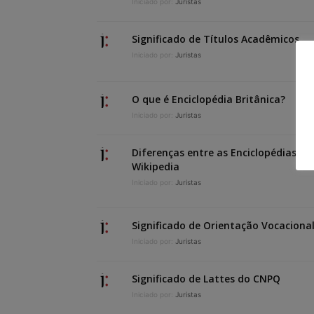
Iniciado por:
Juristas
Significado de Títulos Acadêmicos
Iniciado por:
Juristas
O que é Enciclopédia Britânica?
Iniciado por:
Juristas
Diferenças entre as Enciclopédias Ba
Wikipedia
Iniciado por:
Juristas
Significado de Orientação Vocaciona
Iniciado por:
Juristas
Significado de Lattes do CNPQ
Iniciado por:
Juristas