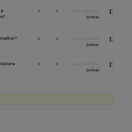
 a
0
0
2 anos, 4 meses atrás
os?
Juristas
 melhor?
0
0
2 anos, 4 meses atrás
Juristas
nciatura
0
0
2 anos, 4 meses atrás
Juristas