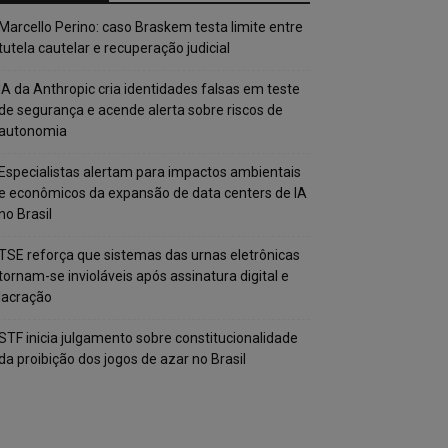
Marcello Perino: caso Braskem testa limite entre
tutela cautelar e recuperação judicial
IA da Anthropic cria identidades falsas em teste
de segurança e acende alerta sobre riscos de
autonomia
Especialistas alertam para impactos ambientais
e econômicos da expansão de data centers de IA
no Brasil
TSE reforça que sistemas das urnas eletrônicas
tornam-se invioláveis após assinatura digital e
lacração
STF inicia julgamento sobre constitucionalidade
da proibição dos jogos de azar no Brasil