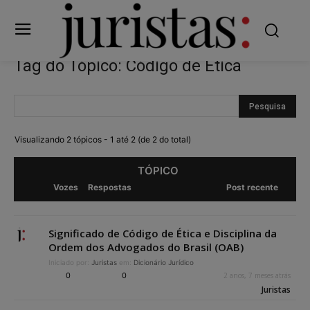
Tag do Tópico: Código de Ética
Visualizando 2 tópicos - 1 até 2 (de 2 do total)
TÓPICO
Vozes
Respostas
Post recente
Significado de Código de Ética e Disciplina da
Ordem dos Advogados do Brasil (OAB)
Iniciado por:
Juristas
em:
Dicionário Jurídico
0
0
2 anos, 7 meses atrás
Juristas