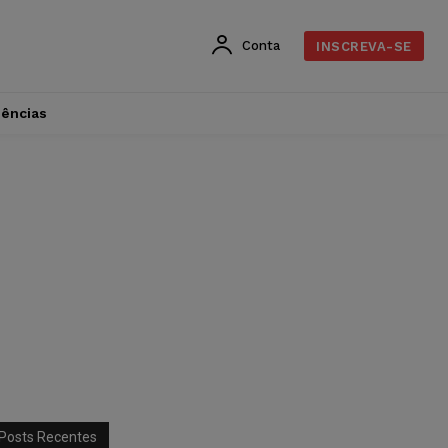
Conta
INSCREVA-SE
dências
Posts Recentes