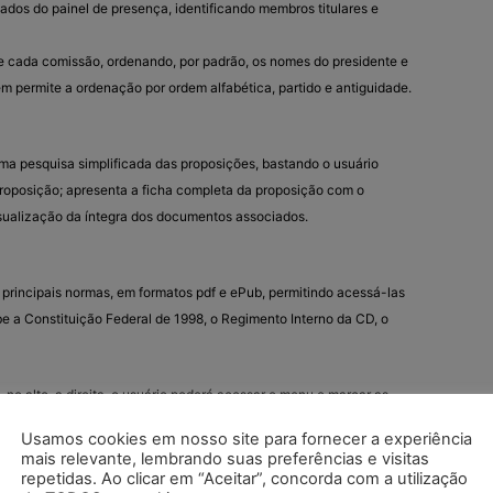
ados do painel de presença, identificando membros titulares e
 cada comissão, ordenando, por padrão, os nomes do presidente e
m permite a ordenação por ordem alfabética, partido e antiguidade.
ma pesquisa simplificada das proposições, bastando o usuário
 proposição; apresenta a ficha completa da proposição com o
visualização da íntegra dos documentos associados.
 principais normas, em formatos pdf e ePub, permitindo acessá-las
be a Constituição Federal de 1998, o Regimento Interno da CD, o
 no alto, a direita, o usuário poderá acessar o menu e marcar as
omissões nas quais ele tem interesse, o que fará com que o
Usamos cookies em nosso site para fornecer a experiência
cas sobre as atividades das opções selecionadas.
mais relevante, lembrando suas preferências e visitas
repetidas. Ao clicar em “Aceitar”, concorda com a utilização