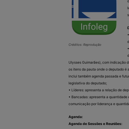
o
l
s
•
d
Créditos: Reprodução
•
d
Ulysses Guimarães), com indicação da
os itens da pauta onde o deputado é a
inclui também agenda passada e futu
legislativa do deputado;
• Líderes: apresenta a relação de depu
• Bancadas: apresenta a quantidade d
comunicação por liderança e quantid
Agenda:
Agenda de Sessões e Reuniões: