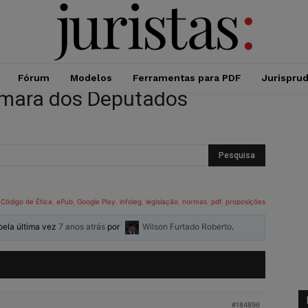
Fórum
Modelos
Ferramentas para PDF
Jurispru
Câmara dos Deputados
,
Código de Ética
,
ePub
,
Google Play
,
infoleg
,
legislação
,
normas
,
pdf
,
proposições
 pela última vez
7 anos atrás
por
Wilson Furtado Roberto
.
#184896