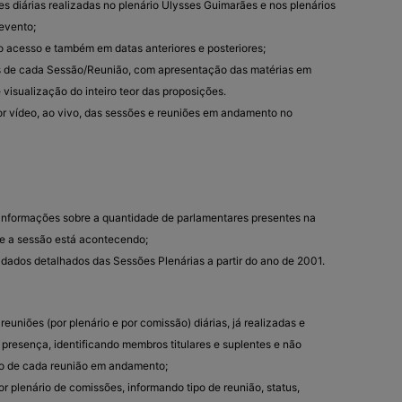
s diárias realizadas no plenário Ulysses Guimarães e nos plenários
evento;
do acesso e também em datas anteriores e posteriores;
es de cada Sessão/Reunião, com apresentação das matérias em
e visualização do inteiro teor das proposições.
r vídeo, ao vivo, das sessões e reuniões em andamento no
e informações sobre a quantidade de parlamentares presentes na
 a sessão está acontecendo;
 dados detalhados das Sessões Plenárias a partir do ano de 2001.
euniões (por plenário e por comissão) diárias, já realizadas e
 presença, identificando membros titulares e suplentes e não
ivo de cada reunião em andamento;
or plenário de comissões, informando tipo de reunião, status,