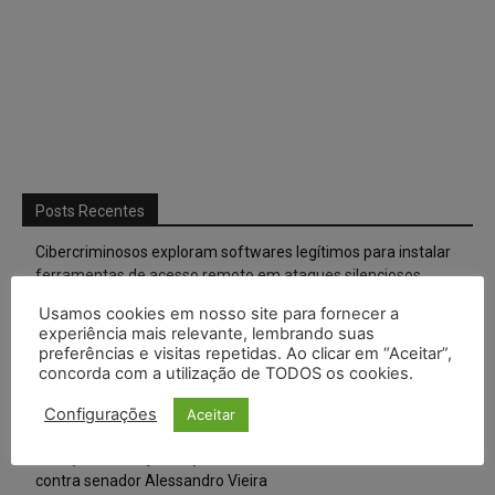
Posts Recentes
Cibercriminosos exploram softwares legítimos para instalar
ferramentas de acesso remoto em ataques silenciosos
Usamos cookies em nosso site para fornecer a
Anvisa prevê novas aprovações de canetas emagrecedoras e
experiência mais relevante, lembrando suas
reforça combate ao mercado ilegal
preferências e visitas repetidas. Ao clicar em “Aceitar”,
concorda com a utilização de TODOS os cookies.
CNJ extingue aposentadoria compulsória como punição
máxima para magistrados e regulamenta perda do cargo
Configurações
Aceitar
Justiça de SP rejeita ação da família de Alexandre de Moraes
contra senador Alessandro Vieira