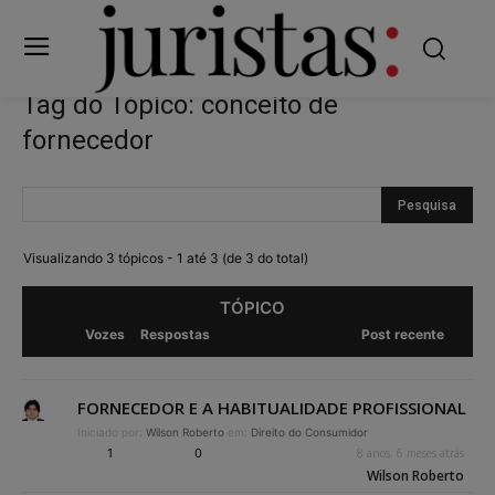
Tag do Tópico: conceito de
fornecedor
Visualizando 3 tópicos - 1 até 3 (de 3 do total)
TÓPICO
Vozes
Respostas
Post recente
FORNECEDOR E A HABITUALIDADE PROFISSIONAL
Iniciado por:
Wilson Roberto
em:
Direito do Consumidor
1
0
8 anos, 6 meses atrás
Wilson Roberto