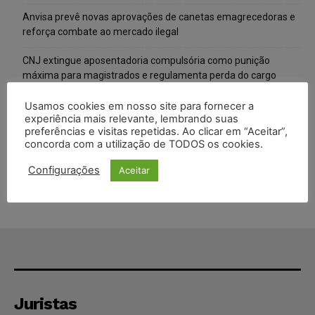
Anvisa prevê novas aprovações de canetas emagrecedoras e
reforça combate ao mercado ilegal
CNJ extingue aposentadoria compulsória como punição
máxima para magistrados e regulamenta perda do cargo
Justiça de SP rejeita ação da família de Alexandre de Moraes
Usamos cookies em nosso site para fornecer a
experiência mais relevante, lembrando suas
contra senador Alessandro Vieira
preferências e visitas repetidas. Ao clicar em “Aceitar”,
concorda com a utilização de TODOS os cookies.
Conselho Nacional de Justiça determina afastamento da juíza
Gabriela Hardt por dois anos
Configurações
Aceitar
Juristas