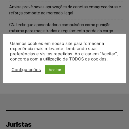
Anvisa prevê novas aprovações de canetas emagrecedoras e
reforça combate ao mercado ilegal
CNJ extingue aposentadoria compulsória como punição
máxima para magistrados e regulamenta perda do cargo
Justiça de SP rejeita ação da família de Alexandre de Moraes
Usamos cookies em nosso site para fornecer a
experiência mais relevante, lembrando suas
contra senador Alessandro Vieira
preferências e visitas repetidas. Ao clicar em “Aceitar”,
concorda com a utilização de TODOS os cookies.
Conselho Nacional de Justiça determina afastamento da juíza
Gabriela Hardt por dois anos
Configurações
Aceitar
Juristas