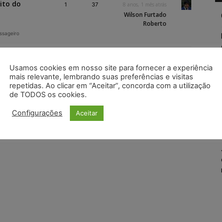
ito do
1
37
8 anos, 1 mês atrás
Wilson Furtado
Roberto
assageiro
Usamos cookies em nosso site para fornecer a experiência
mais relevante, lembrando suas preferências e visitas
repetidas. Ao clicar em “Aceitar”, concorda com a utilização
de TODOS os cookies.
Configurações
Aceitar