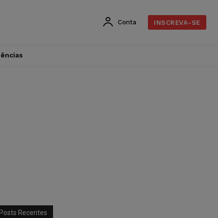
Conta
INSCREVA-SE
dências
Posts Recentes