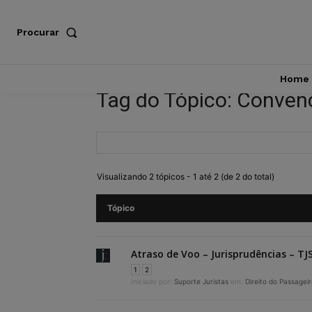
Procurar
Home
Tag do Tópico: Conven
Visualizando 2 tópicos - 1 até 2 (de 2 do total)
Tópico
Atraso de Voo – Jurisprudências – TJ
1
2
Iniciado por:
Suporte Juristas
em:
Direito do Passagei