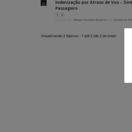
Indenização por Atraso de Voo – Dire
Passageiro
1
2
Iniciado por:
Wilson Furtado Roberto
em:
Direito do P
Visualizando 2 tópicos - 1 até 2 (de 2 do total)