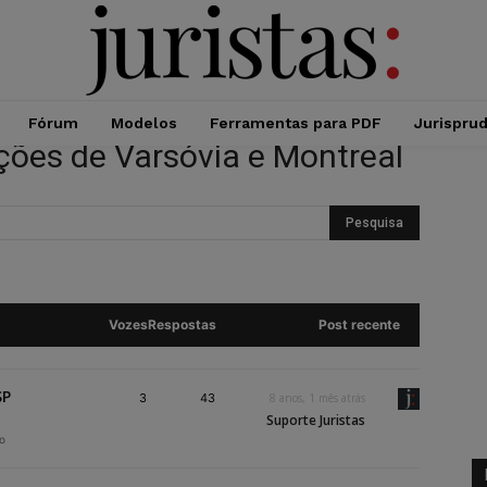
Fórum
Modelos
Ferramentas para PDF
Jurispru
ções de Varsóvia e Montreal
Vozes
Respostas
Post recente
SP
3
43
8 anos, 1 mês atrás
Suporte Juristas
ro