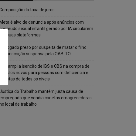
Composição da taxa de juros
Meta é alvo de denúncia após anúncios com
conteúdo sexual infantil gerado por IA circularem
em suas plataformas
Advogado preso por suspeita de matar o filho
tem inscrição suspensa pela OAB-TO
STF amplia isenção de IBS e CBS na compra de
veículos novos para pessoas com deficiência e
autistas de todos os níveis
Justiça do Trabalho mantém justa causa de
empregado que vendia canetas emagrecedoras
no local de trabalho