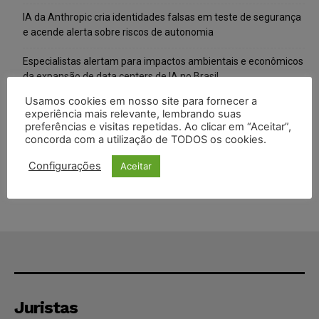
IA da Anthropic cria identidades falsas em teste de segurança
e acende alerta sobre riscos de autonomia
Especialistas alertam para impactos ambientais e econômicos
da expansão de data centers de IA no Brasil
Usamos cookies em nosso site para fornecer a
TSE reforça que sistemas das urnas eletrônicas tornam-se
experiência mais relevante, lembrando suas
invioláveis após assinatura digital e lacração
preferências e visitas repetidas. Ao clicar em “Aceitar”,
concorda com a utilização de TODOS os cookies.
STF inicia julgamento sobre constitucionalidade da proibição
dos jogos de azar no Brasil
Configurações
Aceitar
Juristas