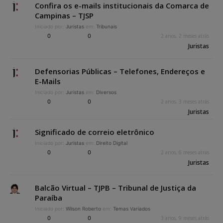
Confira os e-mails institucionais da Comarca de
Campinas – TJSP
Iniciado por:
Juristas
em:
Tribunais
0
0
2 anos, 2 meses atrás
Juristas
Defensorias Públicas – Telefones, Endereços e
E-Mails
Iniciado por:
Juristas
em:
Diversos
0
0
2 anos, 3 meses atrás
Juristas
Significado de correio eletrônico
Iniciado por:
Juristas
em:
Direito Digital
0
0
2 anos, 6 meses atrás
Juristas
Balcão Virtual – TJPB – Tribunal de Justiça da
Paraíba
Iniciado por:
Wilson Roberto
em:
Temas Variados
0
0
3 anos, 9 meses atrás