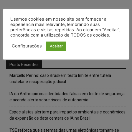
Usamos cookies em nosso site para fornecer a
experiência mais relevante, lembrando suas
preferências e visitas repetidas. Ao clicar em “Aceitar”,
concorda com a utilização de TODOS os cookies.
Configurações
Aceitar
Posts Recentes
Marcello Perino: caso Braskem testa limite entre tutela
cautelar e recuperação judicial
IA da Anthropic cria identidades falsas em teste de segurança
e acende alerta sobre riscos de autonomia
Especialistas alertam para impactos ambientais e econômicos
da expansão de data centers de IA no Brasil
TSE reforça que sistemas das urnas eletrônicas tornam-se