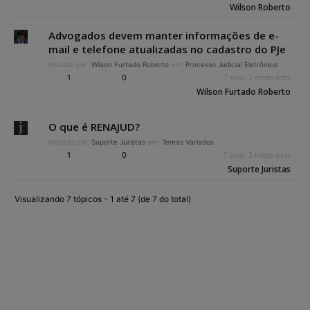
Wilson Roberto
Advogados devem manter informações de e-
mail e telefone atualizadas no cadastro do PJe
Iniciado por:
Wilson Furtado Roberto
em:
Processo Judicial Eletrônico
1
0
7 anos, 2 meses atrás
Wilson Furtado Roberto
O que é RENAJUD?
Iniciado por:
Suporte Juristas
em:
Temas Variados
1
0
7 anos, 3 meses atrás
Suporte Juristas
Visualizando 7 tópicos - 1 até 7 (de 7 do total)