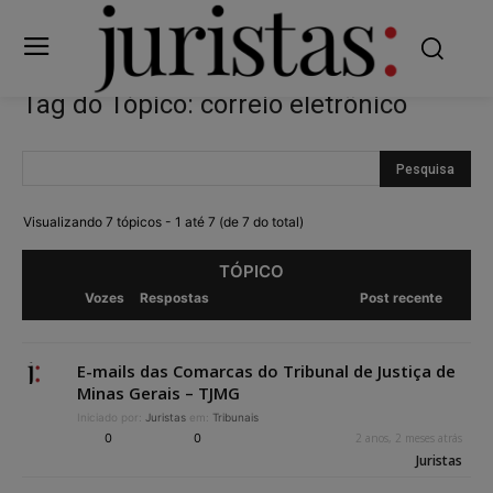
Tag do Tópico: correio eletrônico
Visualizando 7 tópicos - 1 até 7 (de 7 do total)
TÓPICO
Vozes
Respostas
Post recente
E-mails das Comarcas do Tribunal de Justiça de
Minas Gerais – TJMG
Iniciado por:
Juristas
em:
Tribunais
0
0
2 anos, 2 meses atrás
Juristas