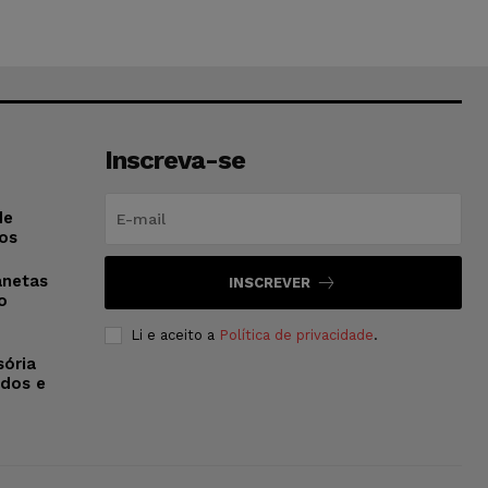
Inscreva-se
de
os
anetas
INSCREVER
o
Li e aceito a
Política de privacidade
.
sória
dos e