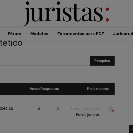
Fórum
Modelos
Ferramentas para PDF
Jurispru
tético
Vozes
Respostas
Post recente
stético
0
0
3 anos, 7 meses atrás
Portal Juristas