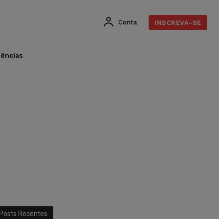
Conta
INSCREVA-SE
dências
Posts Recentes