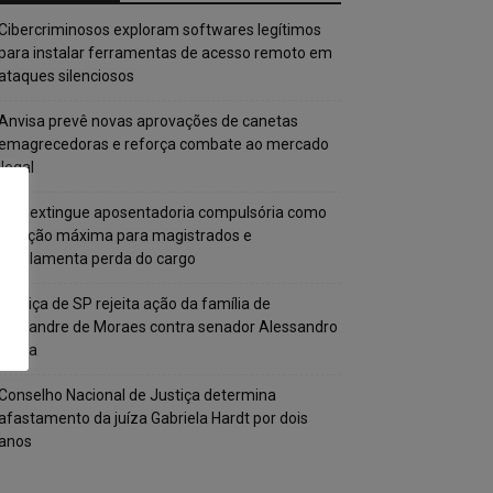
Cibercriminosos exploram softwares legítimos
para instalar ferramentas de acesso remoto em
ataques silenciosos
Anvisa prevê novas aprovações de canetas
emagrecedoras e reforça combate ao mercado
ilegal
CNJ extingue aposentadoria compulsória como
punição máxima para magistrados e
regulamenta perda do cargo
Justiça de SP rejeita ação da família de
Alexandre de Moraes contra senador Alessandro
Vieira
Conselho Nacional de Justiça determina
afastamento da juíza Gabriela Hardt por dois
anos