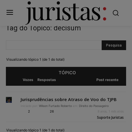
Tag do Tópico: decisum
Visualizando tópico 1 (de 1 do total)
TÓPICO
Vozes
Respostas
Post recente
Jurisprudências sobre Atraso de Voo do TJPB
Iniciado por:
Wilson Furtado Roberto
em:
Direito do Passageiro
2
26
8 anos, 1 mês atrás
Suporte Juristas
Visualizando tópico 1 (de 1 do total)