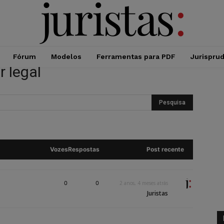
Fórum
Modelos
Ferramentas para PDF
Jurispru
r legal
Vozes
Respostas
Post recente
0
0
2 anos, 4 meses atrás
Juristas