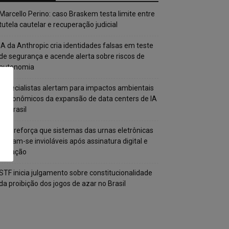
Marcello Perino: caso Braskem testa limite entre
tutela cautelar e recuperação judicial
IA da Anthropic cria identidades falsas em teste
de segurança e acende alerta sobre riscos de
autonomia
Especialistas alertam para impactos ambientais
e econômicos da expansão de data centers de IA
no Brasil
TSE reforça que sistemas das urnas eletrônicas
tornam-se invioláveis após assinatura digital e
lacração
STF inicia julgamento sobre constitucionalidade
da proibição dos jogos de azar no Brasil