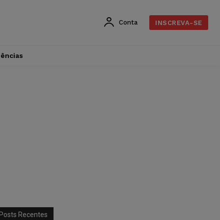
Conta
INSCREVA-SE
dências
Posts Recentes