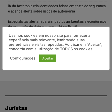
IA da Anthropic cria identidades falsas em teste de segurança
e acende alerta sobre riscos de autonomia
Especialistas alertam para impactos ambientais e econômicos
da expansão de data centers de IA no Brasil
Usamos cookies em nosso site para fornecer a
TSE reforça que sistemas das urnas eletrônicas tornam-se
experiência mais relevante, lembrando suas
invioláveis após assinatura digital e lacração
preferências e visitas repetidas. Ao clicar em “Aceitar”,
concorda com a utilização de TODOS os cookies.
STF inicia julgamento sobre constitucionalidade da proibição
dos jogos de azar no Brasil
Configurações
Aceitar
Juristas