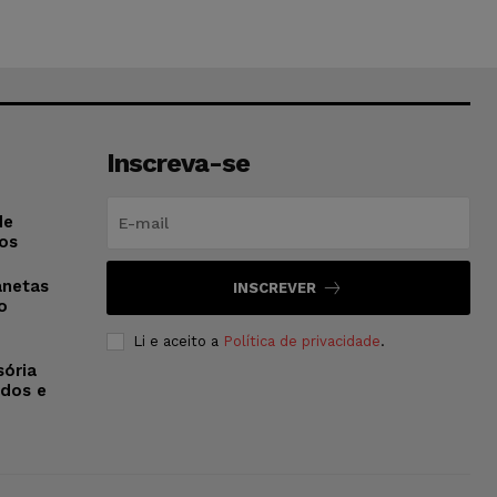
Inscreva-se
de
os
anetas
INSCREVER
o
Li e aceito a
Política de privacidade
.
sória
dos e