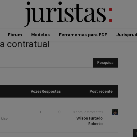
Fórum
Modelos
Ferramentas para PDF
Jurispru
a contratual
Vozes
Respostas
Post recente
1
0
8 anos, 2 meses atrás
Wilson Furtado
rídico
Roberto