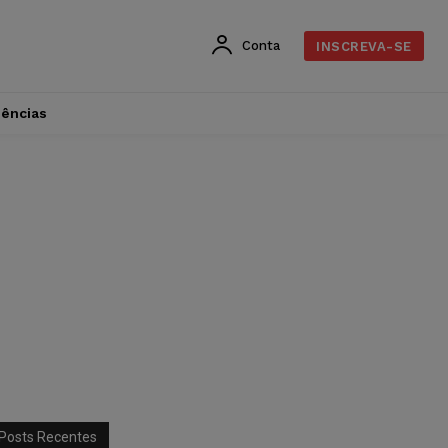
Conta
INSCREVA-SE
dências
Posts Recentes