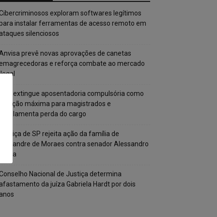
Cibercriminosos exploram softwares legítimos
para instalar ferramentas de acesso remoto em
ataques silenciosos
Anvisa prevê novas aprovações de canetas
emagrecedoras e reforça combate ao mercado
ilegal
CNJ extingue aposentadoria compulsória como
punição máxima para magistrados e
regulamenta perda do cargo
Justiça de SP rejeita ação da família de
Alexandre de Moraes contra senador Alessandro
Vieira
Conselho Nacional de Justiça determina
afastamento da juíza Gabriela Hardt por dois
anos