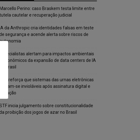
Marcello Perino: caso Braskem testa limite entre
tutela cautelar e recuperação judicial
IA da Anthropic cria identidades falsas em teste
de segurança e acende alerta sobre riscos de
autonomia
Especialistas alertam para impactos ambientais
e econômicos da expansão de data centers de IA
no Brasil
TSE reforça que sistemas das urnas eletrônicas
tornam-se invioláveis após assinatura digital e
lacração
STF inicia julgamento sobre constitucionalidade
da proibição dos jogos de azar no Brasil