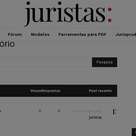
Fórum
Modelos
Ferramentas para PDF
Jurispru
ório
Vozes
Respostas
Post recente
o
0
0
2 anos, 6 meses atrás
Juristas