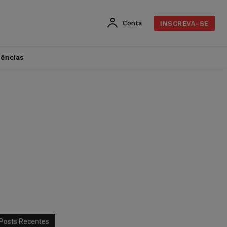
Conta
INSCREVA-SE
dências
Posts Recentes