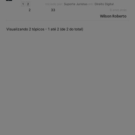
1
2
Iniciado por:
Suporte Juristas
em:
Direito Digital
2
33
8 anos atrás
Wilson Roberto
Visualizando 2 tópicos - 1 até 2 (de 2 do total)