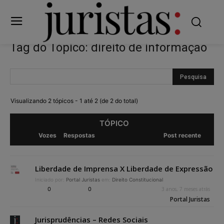
Tag do Tópico: direito de informação
Visualizando 2 tópicos - 1 até 2 (de 2 do total)
TÓPICO
Vozes
Respostas
Post recente
Liberdade de Imprensa X Liberdade de Expressão
Iniciado por:
Portal Juristas
em:
Direito Constitucional
0
0
3 anos, 7 meses atrás
Portal Juristas
Jurisprudências – Redes Sociais