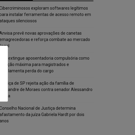
Cibercriminosos exploram softwares legítimos
para instalar ferramentas de acesso remoto em
ataques silenciosos
Anvisa prevê novas aprovações de canetas
emagrecedoras e reforça combate ao mercado
ilegal
CNJ extingue aposentadoria compulsória como
punição máxima para magistrados e
regulamenta perda do cargo
Justiça de SP rejeita ação da família de
Alexandre de Moraes contra senador Alessandro
Vieira
Conselho Nacional de Justiça determina
afastamento da juíza Gabriela Hardt por dois
anos