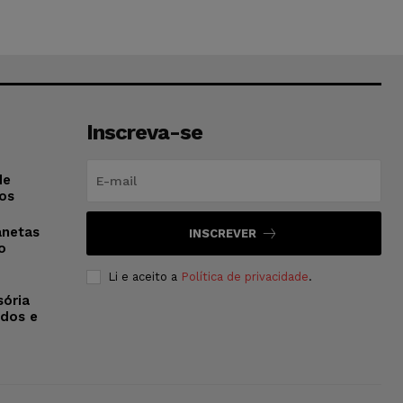
Inscreva-se
de
os
anetas
INSCREVER
o
Li e aceito a
Política de privacidade
.
sória
dos e