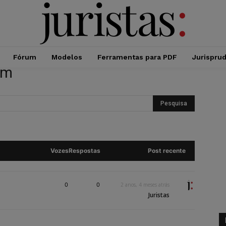
Fórum
Modelos
Ferramentas para PDF
Jurispru
em
Vozes
Respostas
Post recente
0
0
2 anos, 4 meses atrás
Juristas