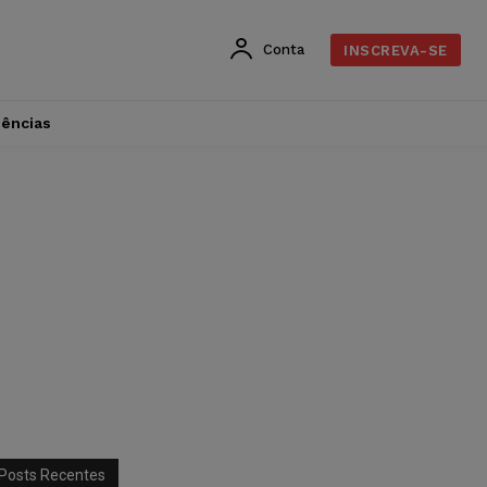
Conta
INSCREVA-SE
dências
Posts Recentes