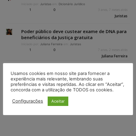
Iniciado por:
Juristas
em:
Dicionário Jurídico
1
0
3 anos, 7 meses atrás
Juristas
Poder público deve custear exame de DNA para
beneficiários da Justiça gratuita
Iniciado por:
Juliana Ferreira
em:
Juristas
1
0
7 anos, 2 meses atrás
Juliana Ferreira
Visualizando 11 tópicos - 1 até 11 (de 11 do total)
Usamos cookies em nosso site para fornecer a
experiência mais relevante, lembrando suas
preferências e visitas repetidas. Ao clicar em “Aceitar”,
concorda com a utilização de TODOS os cookies.
Configurações
Aceitar