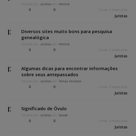
Iniciado por:
Juristas
em:
História
0
0
2 anos, 3 meses atrás
Juristas
Diversos sites muito bons para pesquisa
genealógica
Iniciado por:
Juristas
em:
História
0
0
2 anos, 3 meses atrás
Juristas
Algumas dicas para encontrar informações
sobre seus antepassados
Iniciado por:
Juristas
em:
Temas Variados
0
0
2 anos, 3 meses atrás
Juristas
Significado de Óvulo
Iniciado por:
Juristas
em:
Saúde
0
0
2 anos, 4 meses atrás
Juristas