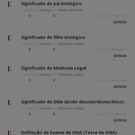
Significado de pai biológico
Iniciado por:
Juristas
em:
Direito de Família
0
0
2 anos, 5 meses atrás
Juristas
Significado de filho biológico
Iniciado por:
Juristas
em:
Dicionário Jurídico
0
0
2 anos, 6 meses atrás
Juristas
Significado de Medicina Legal
Iniciado por:
Juristas
em:
Dicionário Jurídico
0
0
2 anos, 6 meses atrás
Juristas
Significado de DNA (ácido desoxirribonucleico)
Iniciado por:
Juristas
em:
Dicionário Jurídico
0
0
2 anos, 7 meses atrás
Juristas
Definição de Exame de DNA (Teste de DNA)