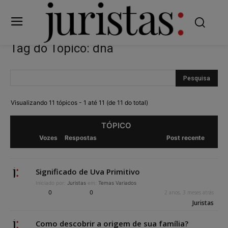
Tag do Tópico: dna
Visualizando 11 tópicos - 1 até 11 (de 11 do total)
TÓPICO
Vozes
Respostas
Post recente
Significado de Uva Primitivo
Iniciado por:
Juristas
em:
Temas Variados
0
0
2 anos, 3 meses atrás
Juristas
Como descobrir a origem de sua família?