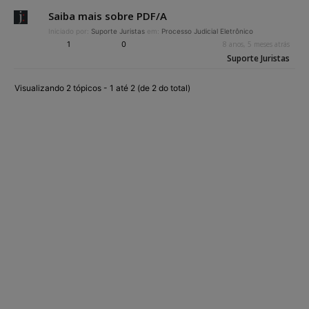
Saiba mais sobre PDF/A
Iniciado por:
Suporte Juristas
em:
Processo Judicial Eletrônico
1
0
8 anos, 5 meses atrás
Suporte Juristas
Visualizando 2 tópicos - 1 até 2 (de 2 do total)