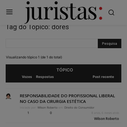
Tag do Tópico: dores
Visualizando tópico 1 (de 1 do total)
TÓPICO
Vozes
Respostas
Post recente
RESPONSABILIDADE DO PROFISSIONAL LIBERAL
NO CASO DA CIRURGIA ESTÉTICA
Iniciado por:
Wilson Roberto
em:
Direito do Consumidor
1
0
8 anos, 6 meses atrás
Wilson Roberto