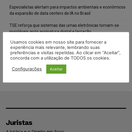
Especialistas alertam para impactos ambientais e econômicos
da expansão de data centers de IA no Brasil
TSE reforça que sistemas das urnas eletrônicas tornam-se
invioláveis após assinatura digital e lacração
Usamos cookies em nosso site para fornecer a
STF inicia julgamento sobre constitucionalidade da proibição
experiência mais relevante, lembrando suas
dos jogos de azar no Brasil
preferências e visitas repetidas. Ao clicar em “Aceitar”,
concorda com a utilização de TODOS os cookies.
Projeto proíbe venda de vapes para nascidos a partir de 2009
Configurações
Aceitar
Juristas
A Justiça e o Direito em Foco