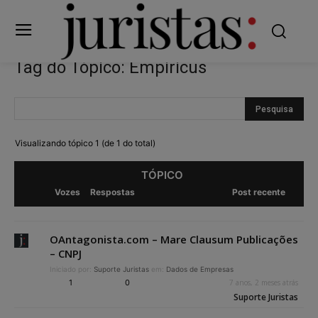
Tag do Tópico: Empiricus
Visualizando tópico 1 (de 1 do total)
TÓPICO
Vozes
Respostas
Post recente
OAntagonista.com – Mare Clausum Publicações
– CNPJ
Iniciado por:
Suporte Juristas
em:
Dados de Empresas
1
0
7 anos, 2 meses atrás
Suporte Juristas