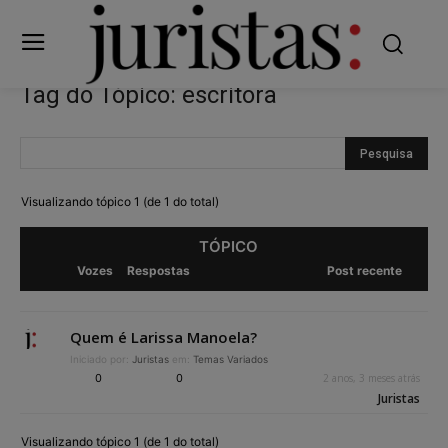
Tag do Tópico: escritora
Visualizando tópico 1 (de 1 do total)
TÓPICO
Vozes
Respostas
Post recente
Quem é Larissa Manoela?
Iniciado por:
Juristas
em:
Temas Variados
0
0
2 anos, 3 meses atrás
Juristas
Visualizando tópico 1 (de 1 do total)