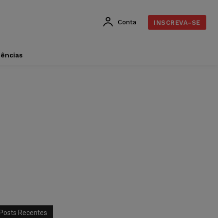
Conta
INSCREVA-SE
dências
Posts Recentes