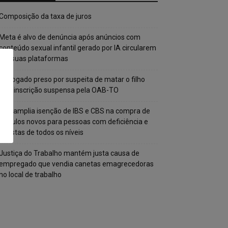
Composição da taxa de juros
Meta é alvo de denúncia após anúncios com
conteúdo sexual infantil gerado por IA circularem
em suas plataformas
Advogado preso por suspeita de matar o filho
tem inscrição suspensa pela OAB-TO
STF amplia isenção de IBS e CBS na compra de
veículos novos para pessoas com deficiência e
autistas de todos os níveis
Justiça do Trabalho mantém justa causa de
empregado que vendia canetas emagrecedoras
no local de trabalho