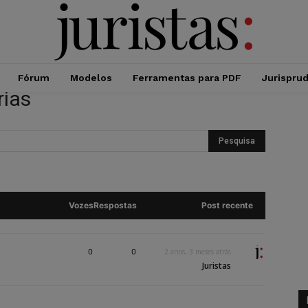
Fórum
Modelos
Ferramentas para PDF
Jurispru
rias
Vozes
Respostas
Post recente
0
0
2 anos, 3 meses atrás
Juristas