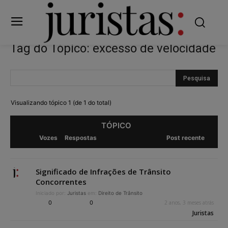
Tag do Tópico: excesso de velocidade
Visualizando tópico 1 (de 1 do total)
TÓPICO
Vozes
Respostas
Post recente
Significado de Infrações de Trânsito
Concorrentes
Iniciado por:
Juristas
em:
Direito de Trânsito
0
0
2 anos, 3 meses atrás
Juristas