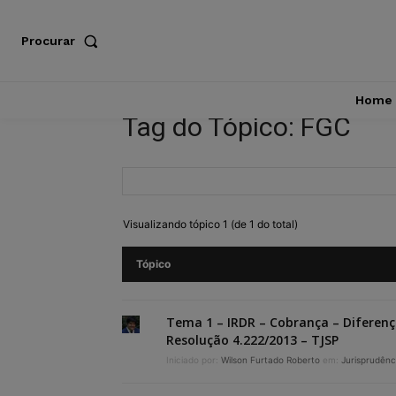
Procurar
Home
Tag do Tópico: FGC
Visualizando tópico 1 (de 1 do total)
Tópico
Tema 1 – IRDR – Cobrança – Diferenç
Resolução 4.222/2013 – TJSP
Iniciado por:
Wilson Furtado Roberto
em:
Jurisprudênc