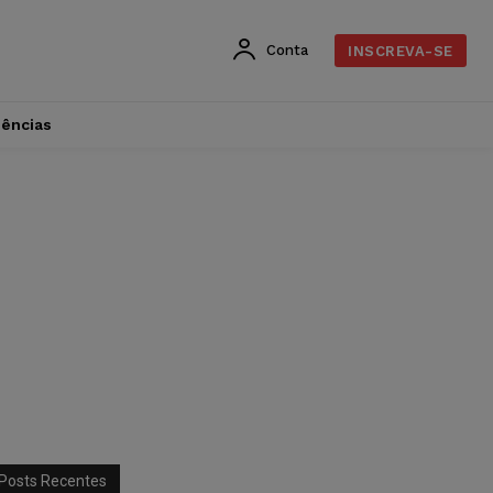
Conta
INSCREVA-SE
dências
Posts Recentes