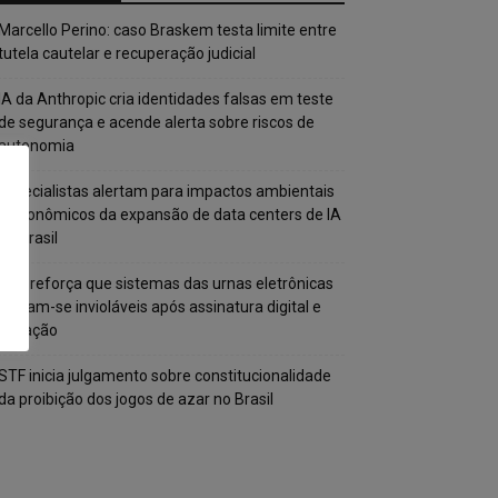
Marcello Perino: caso Braskem testa limite entre
tutela cautelar e recuperação judicial
IA da Anthropic cria identidades falsas em teste
de segurança e acende alerta sobre riscos de
autonomia
Especialistas alertam para impactos ambientais
e econômicos da expansão de data centers de IA
no Brasil
TSE reforça que sistemas das urnas eletrônicas
tornam-se invioláveis após assinatura digital e
lacração
STF inicia julgamento sobre constitucionalidade
da proibição dos jogos de azar no Brasil