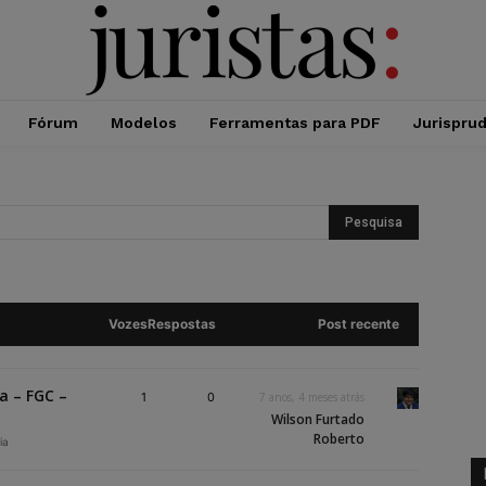
Fórum
Modelos
Ferramentas para PDF
Jurispru
Vozes
Respostas
Post recente
a – FGC –
1
0
7 anos, 4 meses atrás
Wilson Furtado
Roberto
ia