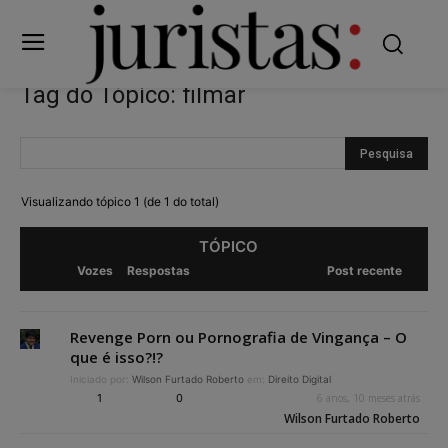
Tag do Tópico: filmar
Visualizando tópico 1 (de 1 do total)
TÓPICO
Vozes
Respostas
Post recente
Revenge Porn ou Pornografia de Vingança – O
que é isso?!?
Iniciado por:
Wilson Furtado Roberto
em:
Direito Digital
1
0
6 anos, 10 meses atrás
Wilson Furtado Roberto