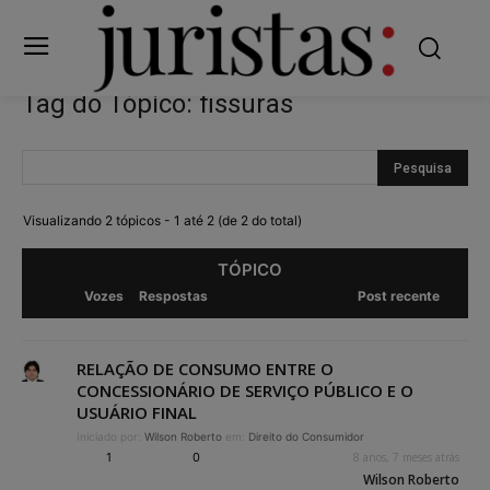
Tag do Tópico: fissuras
Visualizando 2 tópicos - 1 até 2 (de 2 do total)
TÓPICO
Vozes
Respostas
Post recente
RELAÇÃO DE CONSUMO ENTRE O
CONCESSIONÁRIO DE SERVIÇO PÚBLICO E O
USUÁRIO FINAL
Iniciado por:
Wilson Roberto
em:
Direito do Consumidor
1
0
8 anos, 7 meses atrás
Wilson Roberto